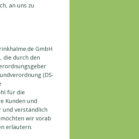
ch, an uns zu
trinkhalme.de GmbH
, die durch den
 Verordnungsgeber
rundverordnung (DS-
e
l für die
ere Kunden und
r und verständlich
, möchten wir vorab
en erläutern.