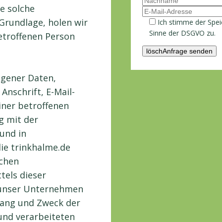
ne solche
Grundlage, holen wir
Ich stimme der Spei
Sinne der DSGVO zu.
betroffenen Person
gener Daten,
Anschrift, E-Mail-
ner betroffenen
g mit der
und in
ie trinkhalme.de
chen
els dieser
 unser Unternehmen
mfang und Zweck der
und verarbeiteten