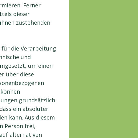
mieren. Ferner
tels dieser
 ihnen zustehenden
 für die Verarbeitung
chnische und
mgesetzt, um einen
er über diese
ersonenbezogenen
h können
gungen grundsätzlich
dass ein absoluter
den kann. Aus diesem
n Person frei,
uf alternativen