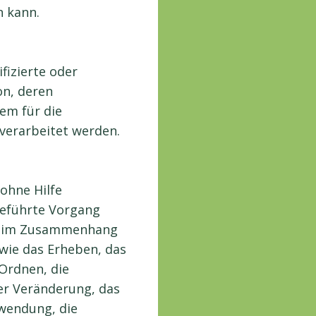
n kann.
ifizierte oder
on, deren
em für die
verarbeitet werden.
 ohne Hilfe
geführte Vorgang
he im Zusammenhang
ie das Erheben, das
 Ordnen, die
er Veränderung, das
rwendung, die