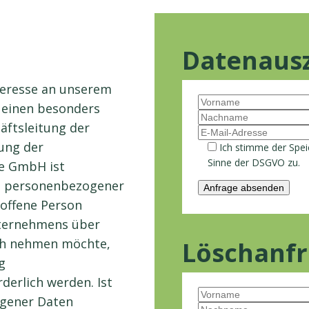
Datenaus
nteresse an unserem
 einen besonders
äftsleitung der
ung der
Ich stimme der Spei
Sinne der DSGVO zu.
de GmbH ist
e personenbezogener
roffene Person
nternehmens über
uch nehmen möchte,
Löschanf
g
erlich werden. Ist
ogener Daten