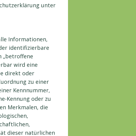
chutzerklärung unter
:
lle Informationen,
der identifizierbare
n „betroffene
erbar wird eine
e direkt oder
 Zuordnung zu einer
einer Kennnummer,
ine-Kennung oder zu
en Merkmalen, die
ologischen,
chaftlichen,
tät dieser natürlichen